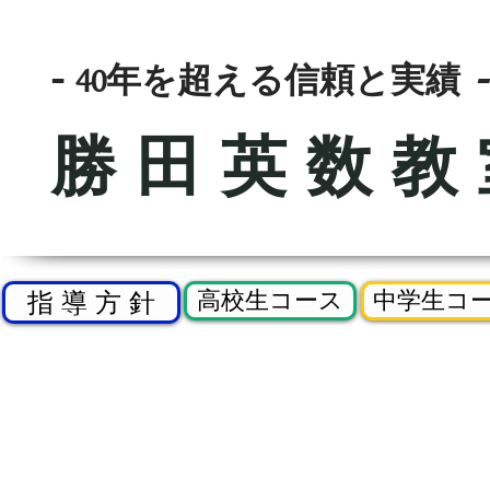
-
年を超える信頼と実績
-
40
勝田英数教
高校生コース
中学生コ
指 導 方 針