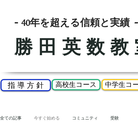
-
年を超える信頼と実績
-
40
勝田英数教
高校生コース
中学生コ
指 導 方 針
全ての記事
今すぐ始める
コミュニティ
受験